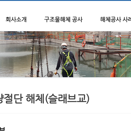
회사소개
구조물해체 공사
해체공사 사
량절단 해체(슬래브교)
브