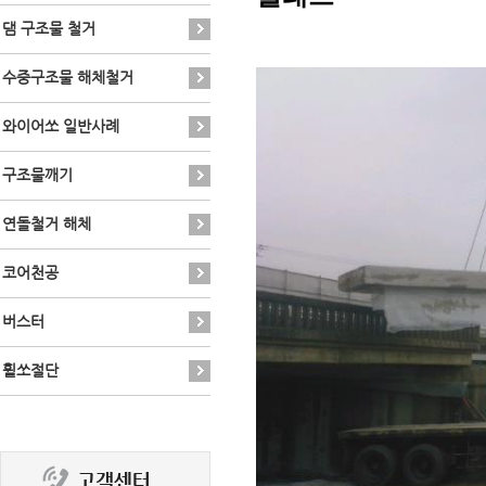
댐 구조물 철거
수중구조물 해체철거
와이어쏘 일반사례
구조물깨기
연돌철거 해체
코어천공
버스터
휠쏘절단